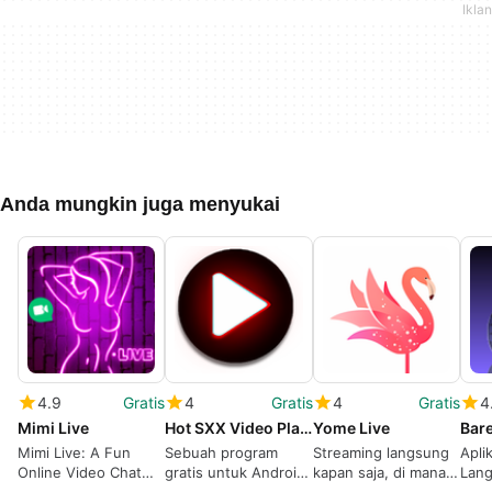
Anda mungkin juga menyukai
4.9
Gratis
4
Gratis
4
Gratis
4
Mimi Live
Hot SXX Video Player - Video Player for All Format
Yome Live
Mimi Live: A Fun
Sebuah program
Streaming langsung
Apli
Online Video Chat
gratis untuk Android,
kapan saja, di mana
Lang