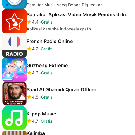
Pemutar Musik yang Bebas Digunakan
Suaraku: Aplikasi Video Musik Pendek di Indonesia
4.4
Gratis
Aplikasi karaoke Indonesia gratis
French Radio Online
4.2
Gratis
Guzheng Extreme
4.3
Gratis
Saad Al Ghamidi Quran Offline
4.5
Gratis
K-pop Music
4.7
Gratis
Kalimba