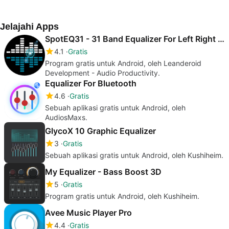
Experience
oleh Ultimate Fun.
saja
Andr
Jelajahi Apps
SpotEQ31 - 31 Band Equalizer For Left Right Side
4.1
Gratis
Program gratis untuk Android, oleh Leanderoid
Development - Audio Productivity.
Equalizer For Bluetooth
4.6
Gratis
Sebuah aplikasi gratis untuk Android, oleh
AudiosMaxs.
GlycoX 10 Graphic Equalizer
3
Gratis
Sebuah aplikasi gratis untuk Android, oleh Kushiheim.
My Equalizer - Bass Boost 3D
5
Gratis
Program gratis untuk Android, oleh Kushiheim.
Avee Music Player Pro
4.4
Gratis